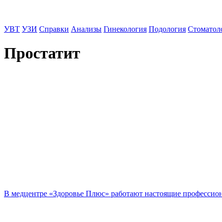
УВТ
УЗИ
Справки
Анализы
Гинекология
Подология
Стоматол
Простатит
В медцентре «Здоровье Плюс» работают настоящие профессио