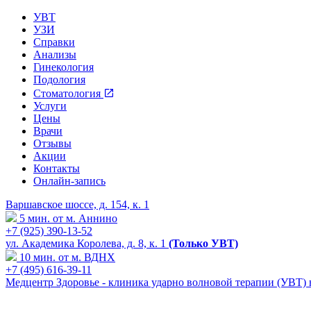
УВТ
УЗИ
Справки
Анализы
Гинекология
Подология
Стоматология
Услуги
Цены
Врачи
Отзывы
Акции
Контакты
Онлайн-запись
Варшавское шоссе, д. 154, к. 1
5 мин. от м. Аннино
+7 (925) 390-13-52
ул. Академика Королева, д. 8, к. 1
(Только УВТ)
10 мин. от м. ВДНХ
+7 (495) 616-39-11
Медцентр Здоровье - клиника ударно волновой терапии (УВТ)