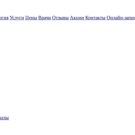
огия
Услуги
Цены
Врачи
Отзывы
Акции
Контакты
Онлайн-запи
налы