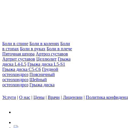
Боли в спине
Боли в коленях
Боли
в стопах
Боли в руках
Боли в плече
Пяточная шпора
Артроз суставов
Артрит суставов
Целлюлит
Грыжа
диска L4-L5
Грыжа диска L5-S1
Грыжа диска C5-C6
Грудной
остеохондроз
Поясничный
остеохондроз
Шейный
остеохондроз
Грыжа диска
Услуги
|
О нас
|
Цены
|
Врачи
|
Лицензии
|
Политика конфиденц