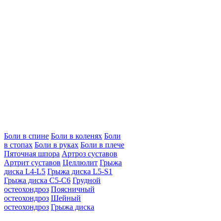
Боли в спине
Боли в коленях
Боли
в стопах
Боли в руках
Боли в плече
Пяточная шпора
Артроз суставов
Артрит суставов
Целлюлит
Грыжа
диска L4-L5
Грыжа диска L5-S1
Грыжа диска C5-C6
Грудной
остеохондроз
Поясничный
остеохондроз
Шейный
остеохондроз
Грыжа диска