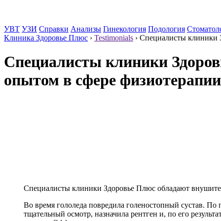
УВТ
УЗИ
Справки
Анализы
Гинекология
Подология
Стоматол
Клиника Здоровье Плюс
›
Testimonials
›
Специалисты клиники 
Специалисты клиники Здоро
опытом в сфере физиотерапии
Специалисты клиники Здоровье Плюс обладают внушите
Во время гололеда повредила голеностопный сустав. По
тщательный осмотр, назначила рентген и, по его резуль