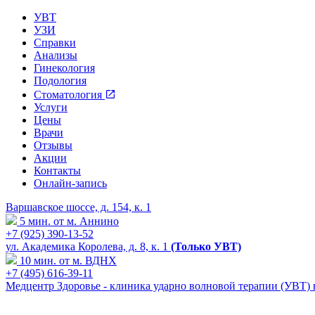
УВТ
УЗИ
Справки
Анализы
Гинекология
Подология
Стоматология
Услуги
Цены
Врачи
Отзывы
Акции
Контакты
Онлайн-запись
Варшавское шоссе, д. 154, к. 1
5 мин. от м. Аннино
+7 (925) 390-13-52
ул. Академика Королева, д. 8, к. 1
(Только УВТ)
10 мин. от м. ВДНХ
+7 (495) 616-39-11
Медцентр Здоровье - клиника ударно волновой терапии (УВТ)