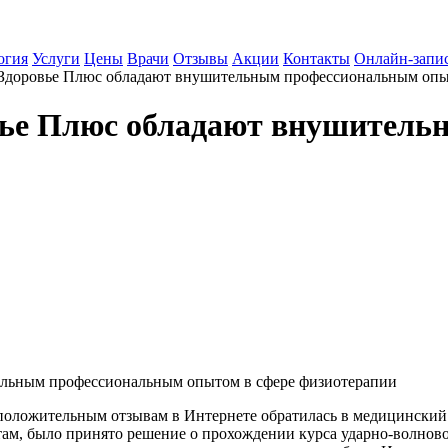
огия
Услуги
Цены
Врачи
Отзывы
Акции
Контакты
Онлайн-запи
Здоровье Плюс обладают внушительным профессиональным опы
вье Плюс обладают внушитель
льным профессиональным опытом в сфере физиотерапии
 положительным отзывам в Интернете обратилась в медицинский
татам, было принято решение о прохождении курса ударно-волн