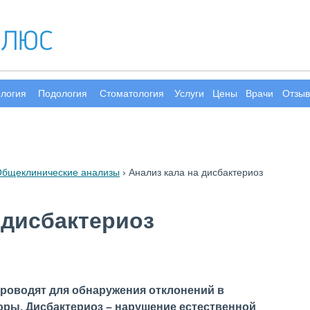
ология
Подология
Стоматология
Услуги
Цены
Врачи
Отзы
бщеклинические анализы
›
Анализ кала на дисбактериоз
 дисбактериоз
проводят для обнаружения отклонений в
ры. Дисбактериоз – нарушение естественной