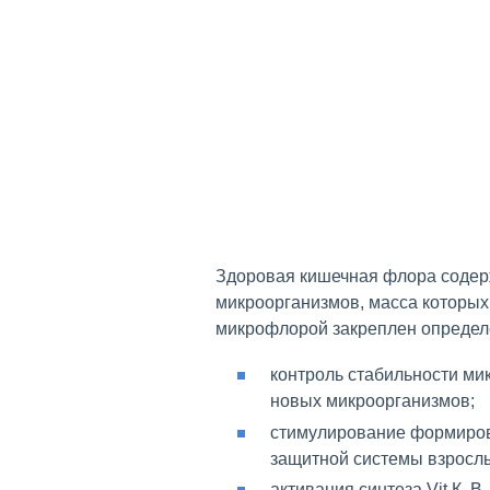
Здоровая кишечная флора содер
микроорганизмов, масса которых 
микрофлорой закреплен определ
контроль стабильности ми
новых микроорганизмов;
стимулирование формиров
защитной системы взросл
активация синтеза Vit К, 