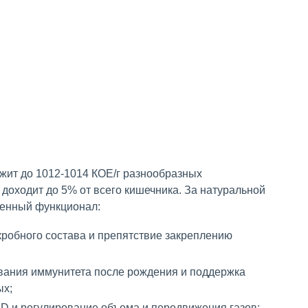
жит до 1012-1014 КОЕ/г разнообразных
доходит до 5% от всего кишечника. За натуральной
енный функционал:
кробного состава и препятствие закреплению
ания иммунитета после рождения и поддержка
ых;
В, D и регулирование объема и передвижения газов;