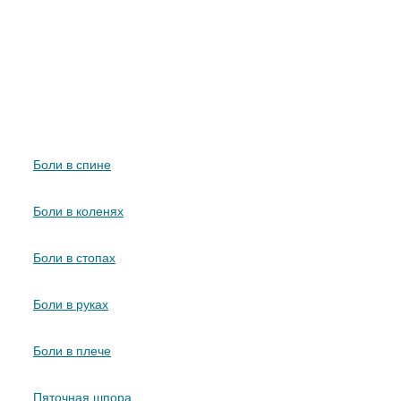
Что лечит УВТ
Боли в спине
Боли в коленях
Боли в стопах
Боли в руках
Боли в плече
Пяточная шпора