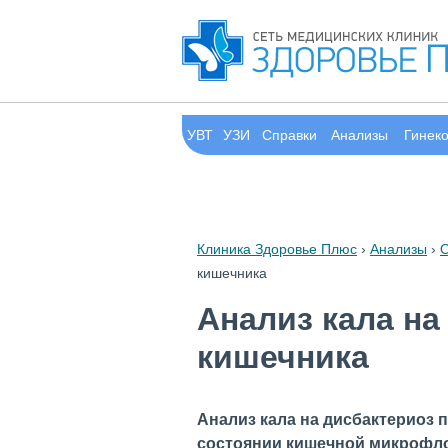
УВТ
УЗИ
Справки
Анализы
Гинек
Клиника Здоровье Плюс
›
Анализы
›
О
кишечника
Анализ кала на
кишечника
Анализ кала на дисбактериоз 
состоянии кишечной микрофло