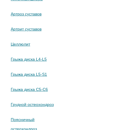
Артроз суставов
Артрит суставов
Целлюлит
Грыжа диска L4-L5
Грыжа диска L5-S1
Грыжа диска C5-C6
Грудной остеохондроз
Поясничный
остеохондроз