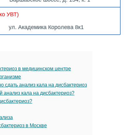
ко УВТ)
ул. Академика Королева 8к1
ктериоз в медицинском центре
рганизме
о сдать анализ кала на дисбактериоз
й анализ кала на дисбактериоз?
дисбактериоз?
ализа
сбактериоз в Москве