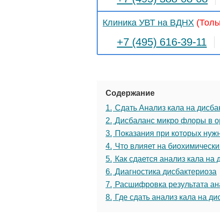
Клиника УВТ на ВДНХ
(Толь
+7 (495) 616-39-11
Содержание
1.
Сдать Анализ кала на дисба
2.
Дисбаланс микро флоры в о
3.
Показания при которых нужн
4.
Что влияет на биохимически
5.
Как сдается анализ кала на 
6.
Диагностика дисбактериоза
7.
Расшифровка результата ан
8.
Где сдать анализ кала на ди