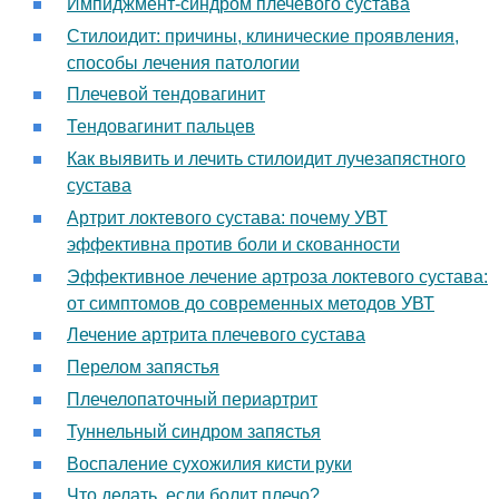
Импиджмент-синдром плечевого сустава
Стилоидит: причины, клинические проявления,
способы лечения патологии
Плечевой тендовагинит
Тендовагинит пальцев
Как выявить и лечить стилоидит лучезапястного
сустава
Артрит локтевого сустава: почему УВТ
эффективна против боли и скованности
Эффективное лечение артроза локтевого сустава:
от симптомов до современных методов УВТ
Лечение артрита плечевого сустава
Перелом запястья
Плечелопаточный периартрит
Туннельный синдром запястья
Воспаление сухожилия кисти руки
Что делать, если болит плечо?