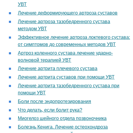
УВТ
Лечение деформирующего артроза суставов
Лечение артроза тазобедренного сустава
методом УВТ
Эффективное лечение артроза локтевого сустава:
от симптомов до современных методов УВТ
Артроз коленного сустава лечение ударно-
волновой терапией УВТ
Лечение артрита плечевого сустава
Лечение артрита суставов при помощи УВТ
Лечение артрита тазобедренного сустава при
помощи УВТ
Боли после эндопротезирования
Что делать, если болит рука?
Миогелоз шейного отдела позвоночника
Болезнь Кенига. Лечение остеохондроза