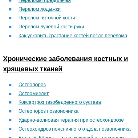
Переломы предплечья
Перелом лодыжки
Перелом пяточной кости
Перелом лучевой кости руки
Как ускорить срастание костей после перелома
Хронические заболевания костных и
хрящевых тканей
Остеопороз
Остеомиелит
Коксартроз тазобедренного сустава
Остеопороз позвоночника
Ударно-волновая терапия при остеохондрозе
Остеохондроз поясничного отдела позвоночника
Болезнь Кёнига — рассекающий остеохондрит