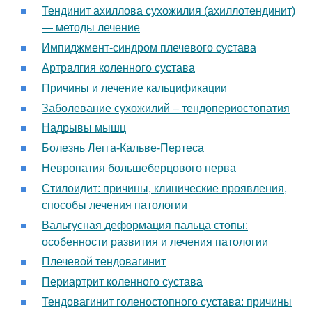
Тендинит ахиллова сухожилия (ахиллотендинит)
— методы лечение
Импиджмент-синдром плечевого сустава
Артралгия коленного сустава
Причины и лечение кальцификации
Заболевание сухожилий – тендопериостопатия
Надрывы мышц
Болезнь Легга-Кальве-Пертеса
Невропатия большеберцового нерва
Стилоидит: причины, клинические проявления,
способы лечения патологии
Вальгусная деформация пальца стопы:
особенности развития и лечения патологии
Плечевой тендовагинит
Периартрит коленного сустава
Тендовагинит голеностопного сустава: причины