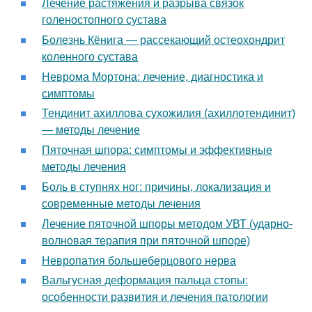
Лечение растяжения и разрыва связок
голеностопного сустава
Болезнь Кёнига — рассекающий остеохондрит
коленного сустава
Неврома Мортона: лечение, диагностика и
симптомы
Тендинит ахиллова сухожилия (ахиллотендинит)
— методы лечение
Пяточная шпора: симптомы и эффективные
методы лечения
Боль в ступнях ног: причины, локализация и
современные методы лечения
Лечение пяточной шпоры методом УВТ (ударно-
волновая терапия при пяточной шпоре)
Невропатия большеберцового нерва
Вальгусная деформация пальца стопы:
особенности развития и лечения патологии