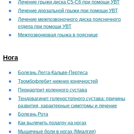
Лечение грыжи диска С5-С6 при помощи УВТ
Лечение дорзальной грыжи при помощи УВТ
Лечение межпозвоночного диска поясничного
отдела при помощи УВТ
Межпозвонковая грыжа в пояснице
Нога
Болезнь Легга-Кальве-Пертеса
Тромбофлебит нижних конечностей
Периартрит коленного сустава
Тендовагинит голеностопного сустава: причины
развития, характерные симптомы и лечение
Болезнь Рота
Как вылечить подагру на ногах
Мышечные боли в ногах (Миалгия)