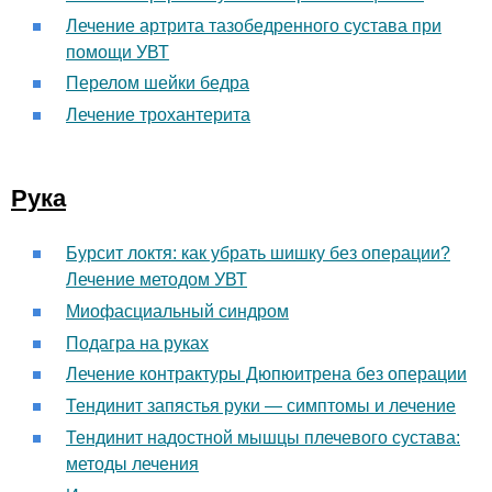
Лечение артрита тазобедренного сустава при
помощи УВТ
Перелом шейки бедра
Лечение трохантерита
Рука
Бурсит локтя: как убрать шишку без операции?
Лечение методом УВТ
Миофасциальный синдром
Подагра на руках
Лечение контрактуры Дюпюитрена без операции
Тендинит запястья руки — симптомы и лечение
Тендинит надостной мышцы плечевого сустава:
методы лечения