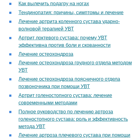
Как вылечить подагру на ногах
Тендинопатия: причины, симптомы и лечение
Лечение артрита коленного сустава ударно-
волновой терапией УВТ
Артрит локтевого сустава: почему УВТ
эффективна против боли и скованности
Лечение остеохондроза
Лечение остеохондроза грудного отдела методом
УВТ
Лечение остеохондроза поясничного отдела
позвоночника при помощи УВТ
Артрит голеностопного сустава: лечение
современными методами
Полное руководство по лечению артроза
голеностопного сустава: роль и эффективность
метода УВТ
Лечение артроза плечевого сустава при помощи