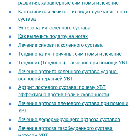
развития, характерные симптомы и лечение
Как выявить и лечить стилоидит лучезапястного
сустава
Энтезопатия коленного сустава
Как вылечить подагру на ногах
Лечение синовита коленного сустава
Тендинопатия: причины, симптомы и лечение
Тендинит (Тендиноз) – лечение при помощи УВТ
Лечение артрита коленного сустава ударно-
волновой терапией УВТ
Артрит локтевого сустава: почему УВТ
эффективна против боли и скованности
Лечение артроза плечевого сустава при помощи
УВТ
Лечение деформирующего артроза суставов
Лечение артроза тазобедренного сустава
методом УВТ