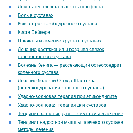
Локоть теннисиста и локоть гольфиста
Боль в суставах
Коксартроз тазобедренного сустава
Киста Бейкера
Причины и лечение хруста в суставах
Лечение растяжения и разрыва связок
голеностопного сустава
Болезнь Кёнига — рассекающий остеохондрит
коленного сустава
Лечение болезни Осгуда-Шляттера
(остеохондропатия коленного сустава)
Ударно-волновая терапия при эпикондилите
Ударно-волновая терапия для суставов
Тендинит запястья руки — симптомы и лечение
Тендинит надостной мышцы плечевого сустава:
методы лечения