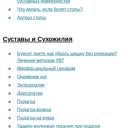
суставных поверхностей
Что делать, если болят стопы?
Артроз стопы
Суставы и Сухожилия
Бурсит локтя: как убрать шишку без операции?
Лечение методом УВТ
Миофасциальный синдром
Онемение ног
Энтезопатия
Дорсопатия
Подагра
Подагра колена
Подагра на руках
Ударно-волновая терапия при подагре