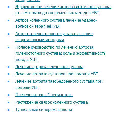
Эффективное лечение артроза локтевого сустава:
от симптомов до современных методов УВТ
Артроз коленного сустава лечение ударно-
волновой терапией УВТ
Артрит голеностопного сустава: лечение
современными методами
Полное руководство по лечению артроза
голеностопного сустава: роль и эффективность
метода УВТ
Лечение артрита плечевого сустава
Лечение артрита суставов при помощи УВТ
Лечение артрита тазобедренного сустава при
помощи УВТ
Плечелопаточный периартрит
Растяжение связок коленного сустава
Туннельный синдром запястья