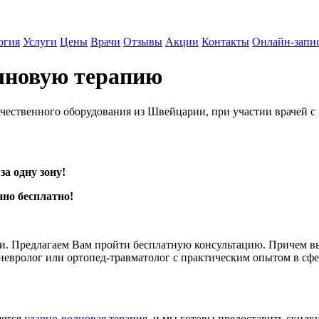
огия
Услуги
Цены
Врачи
Отзывы
Акции
Контакты
Онлайн-запи
лновую терапию
ачественного оборудования из Швейцарии, при участии врачей с
за одну зону!
но бесплатно!
и. Предлагаем Вам пройти бесплатную консультацию. Причем вы
 невролог или ортопед-травматолог с практическим опытом в сф
яется
ударно-волновая терапия
, и мы готовы предоставить скидк