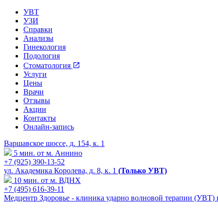
УВТ
УЗИ
Справки
Анализы
Гинекология
Подология
Стоматология
Услуги
Цены
Врачи
Отзывы
Акции
Контакты
Онлайн-запись
Варшавское шоссе, д. 154, к. 1
5 мин. от м. Аннино
+7 (925) 390-13-52
ул. Академика Королева, д. 8, к. 1
(Только УВТ)
10 мин. от м. ВДНХ
+7 (495) 616-39-11
Медцентр Здоровье - клиника ударно волновой терапии (УВТ)