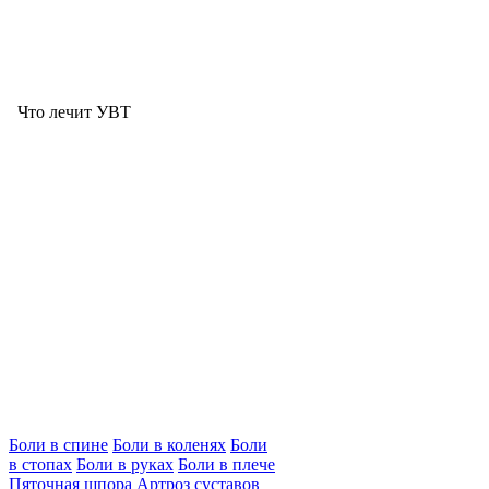
Что лечит УВТ
Боли в спине
Боли в коленях
Боли
в стопах
Боли в руках
Боли в плече
Пяточная шпора
Артроз суставов