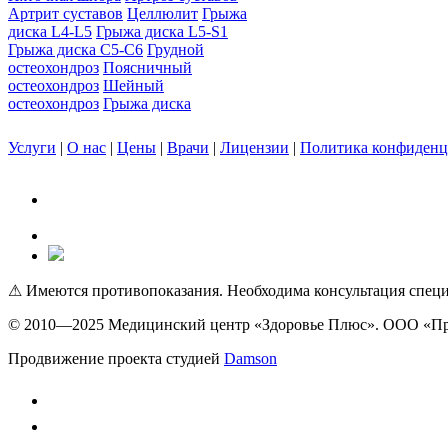
Артрит суставов
Целлюлит
Грыжа
диска L4-L5
Грыжа диска L5-S1
Грыжа диска C5-C6
Грудной
остеохондроз
Поясничный
остеохондроз
Шейный
остеохондроз
Грыжа диска
Услуги
|
О нас
|
Цены
|
Врачи
|
Лицензии
|
Политика конфиденц
⚠ Имеются противопоказания. Необходима консультация специ
© 2010—2025 Медицинский центр «Здоровье Плюс». ООО «Пр
Продвижение проекта студией
Damson