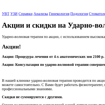
УВТ
УЗИ
Справки
Анализы
Гинекология
Подология
Стоматол
Акции и скидки на Ударно-во
Ударно-волновая терапия по акции, с использованием высокок
Акции!
Акция: Процедура лечения от 4-х анатомических зон 2100 р. 
Акция: Консультация по ударно-волновой терапии совершен
В нашей клинике ударно-волновая терапия проводится по акци
можете самостоятельно. С Вами будет работать физиотерапевт,
профессиональными знаниями.
Скидки не суммируются с другими.
Одним из приоритетных направлений нашей деятельности явл