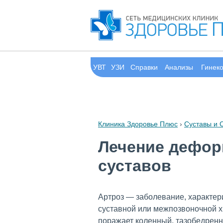
УВТ
УЗИ
Справки
Анализы
Гинек
Клиника Здоровье Плюс
›
Суставы и 
Лечение дефор
суставов
Артроз — заболевание, характ
суставной или межпозвоночной х
поражает коленный, тазобедренн