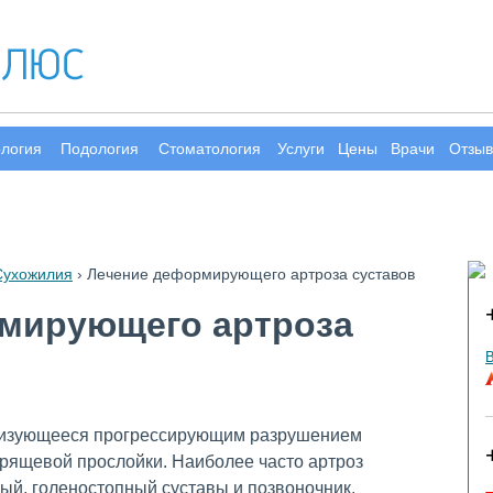
ология
Подология
Стоматология
Услуги
Цены
Врачи
Отзы
Сухожилия
›
Лечение деформирующего артроза суставов
мирующего артроза
В
еризующееся прогрессирующим разрушением
рящевой прослойки. Наиболее часто артроз
ый, голеностопный суставы и позвоночник.