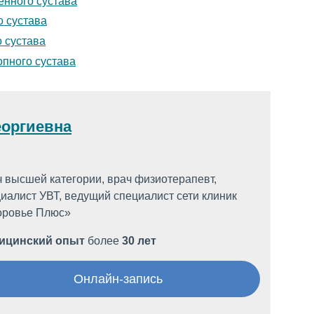
енного сустава
о сустава
о сустава
опного сустава
еоргиевна
 высшей категории, врач физиотерапевт,
иалист УВТ, ведущий специалист сети клиник
оровье Плюс»
ицинский опыт
более
30 лет
Онлайн-запись