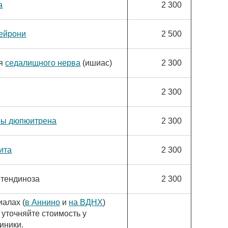
а
2 300
Пейрони
2 500
ия
седалищного нерва
(ишиас)
2 300
2 300
ры дюпюитрена
2 300
ита
2 300
тендиноза
2 300
иалах (
в Аннино
и
на ВДНХ
)
 уточняйте стоимость у
иники.