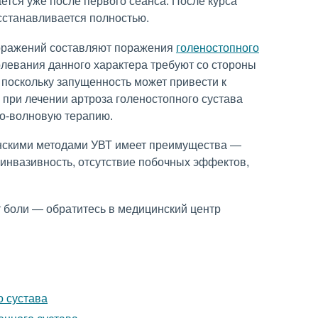
ется уже после первого сеанса. После курса
сстанавливается полностью.
поражений составляют поражения
голеностопного
болевания данного характера требуют со стороны
 поскольку запущенность может привести к
 при лечении артроза голеностопного сустава
но-волновую терапию.
нскими методами УВТ имеет преимущества —
еинвазивность, отсутствие побочных эффектов,
т боли — обратитесь в медицинский центр
о сустава