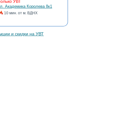
Только УВТ
л. Академика Королева 8к1
10 мин. от м. ВДНХ
Что лечит УВТ