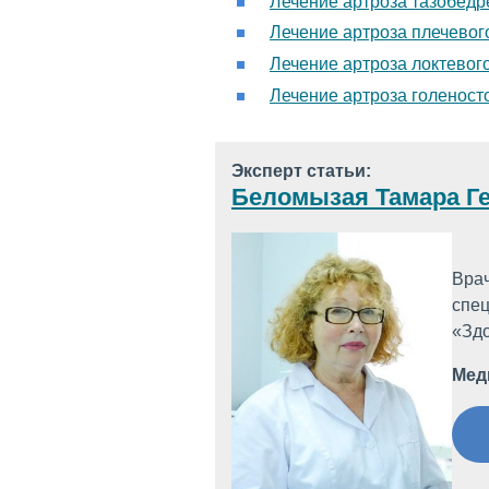
Лечение артроза тазобедр
Лечение артроза плечевог
Лечение артроза локтевог
Лечение артроза голеност
Эксперт статьи:
Беломызая Тамара Г
Врач
спец
«Зд
Мед