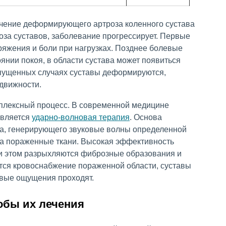
оза суставов, заболевание прогрессирует. Первые
ряжения и боли при нагрузках. Позднее болевые
янии покоя, в области сустава может появиться
апущенных случаях суставы деформируются,
одвижности.
мплексный процесс. В современной медицине
является
ударно-волновая терапия
. Основа
а, генерирующего звуковые волны определенной
на пораженные ткани. Высокая эффективность
ри этом разрыхляются фиброзные образования и
тся кровоснабжение пораженной области, суставы
евые ощущения проходят.
обы их лечения