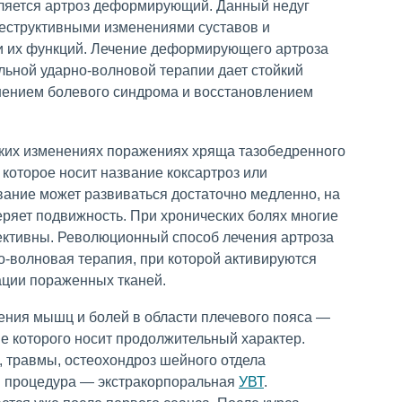
ляется артроз деформирующий. Данный недуг
еструктивными изменениями суставов и
 их функций. Лечение деформирующего артроза
льной ударно-волновой терапии дает стойкий
ением болевого синдрома и восстановлением
ких изменениях поражениях хряща тазобедренного
 которое носит название коксартроз или
ание может развиваться достаточно медленно, на
еряет подвижность. При хронических болях многие
тивны. Революционный способ лечения артроза
о-волновая терапия, при которой активируются
ации пораженных тканей.
ния мышц и болей в области плечевого пояса —
ие которого носит продолжительный характер.
, травмы, остеохондроз шейного отдела
я процедура — экстракорпоральная
УВТ
.