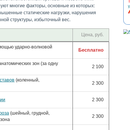
уют многие факторы, основные из которых:
у
вышенные статические нагрузки, нарушения
вной структуры, избыточный вес.
Цена, руб.
омощью ударно-волновой
Бесплатно
анатомических зон (за одну
2 100
уставов
(коленный,
2 300
нии
2 300
роза
(шейный, грудной,
2 300
 зона