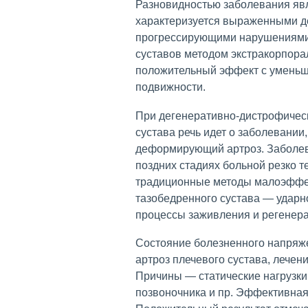
Разновидностью заболевания яв
характеризуется выраженными д
прогрессирующими нарушениями
суставов методом экстракорпора
положительный эффект с уменьш
подвижности.
При дегенеративно-дистрофичес
сустава речь идет о заболевании,
деформирующий артроз. Заболев
поздних стадиях больной резко т
традиционные методы малоэффек
тазобедренного сустава — ударн
процессы заживления и регенер
Состояние болезненного напряже
артроз плечевого сустава, лечен
Причины — статические нагрузки
позвоночника и пр. Эффективна