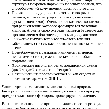
структуры покровов наружных половых органов, что
способствует лёгкому проникновению патогенов.
Понижение продуцирования эстрогенов (вынашивание
ребенка, кормление грудью, климакс, сниженная
функция яичников). Уменьшается количество гликогена,
при расщеплении которого формируется молочная
кислота. А она, в свою очередь, является барьером для
проникновения болезнетворных микроорганизмов.
Снижение иммунитета из-за тяжёлого течения
заболевания, стресса, распространения инфекционного
агента.
Пренебрежение правилами интимной гигиеной,
неанатомическое применение тампонов, избыточные
подмывания.
Хронические патологии без коррекционной схемы
(диабет, дисбактериоз и инфекции).
Незащищённый половой контакт и, как следствие,
возможное заражение ЗППП.
Чаще встречаются вагиниты инфекционной природы.
Бактерии проникают на влагалищную слизистую при ряде
предрасполагающих факторов, провоцируя воспаление.
Есть и неинфекционные причины – аллергическая реакция на
слизистой (часто возникает в детском возрасте), стресс и