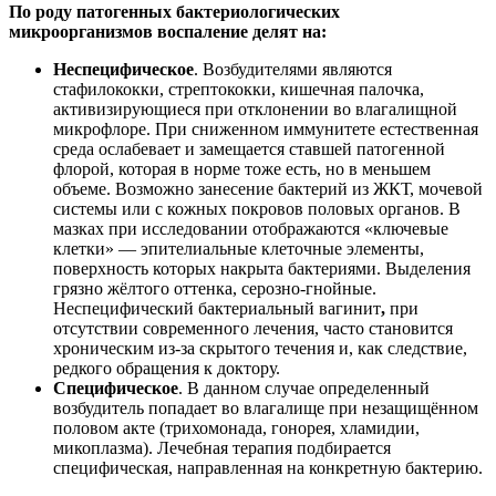
По роду патогенных бактериологических
микроорганизмов воспаление делят на:
Неспецифическое
. Возбудителями являются
стафилококки, стрептококки, кишечная палочка,
активизирующиеся при отклонении во влагалищной
микрофлоре. При сниженном иммунитете естественная
среда ослабевает и замещается ставшей патогенной
флорой, которая в норме тоже есть, но в меньшем
объеме. Возможно занесение бактерий из ЖКТ, мочевой
системы или с кожных покровов половых органов. В
мазках при исследовании отображаются «ключевые
клетки» — эпителиальные клеточные элементы,
поверхность которых накрыта бактериями. Выделения
грязно жёлтого оттенка, серозно-гнойные.
Неспецифический бактериальный вагинит
,
при
отсутствии современного лечения, часто становится
хроническим из-за скрытого течения и, как следствие,
редкого обращения к доктору.
Специфическое
. В данном случае определенный
возбудитель попадает во влагалище при незащищённом
половом акте (трихомонада, гонорея, хламидии,
микоплазма). Лечебная терапия подбирается
специфическая, направленная на конкретную бактерию.