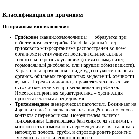
Классификация по причинам
По причинам возникновения:
Грибковое
(кандидоз/молочница) — образуется при
избыточном росте грибка Candida. Данный вид
грибкового микроорганизма распространен во всем
организме и стимулирует воспалительные активы
только в конкретных условиях (снижен иммунитет,
гормональный дисбаланс, или нарушен обмен веществ).
Характерны проявления в виде зуда и сухости половых
органов, обильных творожистых выделений, отёчности
вульвы. Нередко молочница проявляется за несколько
суток до месячных и при вынашивании ребенка.
Имеется неприятная характеристика – хронизация
процесса с частыми рецидивами.
Трихомонадное
(венерическая патология). Возникает на
4 день или до 2 недель после незащищённого полового
контакта с переносчиком. Возбудителем является
трихомониаза (двигающаяся бактерия со жгутиками), у
которой есть возможность перемещения из влагалища в
маточную полость, трубы, и спровоцировать развитие
тяжелого патологического процесса.