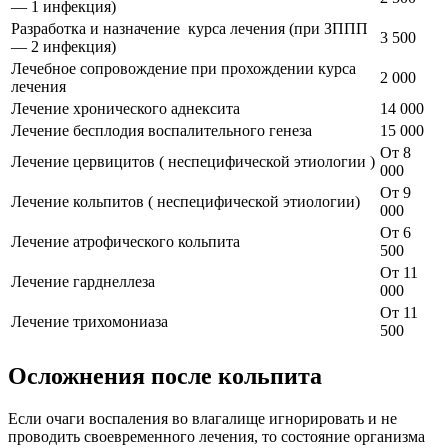
— 1 инфекция)
Разработка и назначение курса лечения (при ЗППП
3 500
— 2 инфекция)
Лечебное сопровождение при прохождении курса
2 000
лечения
Лечение хронического аднексита
14 000
Лечение бесплодия воспалительного генеза
15 000
От 8
Лечение цервицитов ( неспецифической этиологии )
000
От 9
Лечение кольпитов ( неспецифической этиологии)
000
От 6
Лечение атрофического кольпита
500
От 11
Лечение гарднеллеза
000
От 11
Лечение трихомониаза
500
Осложнения после кольпита
Если очаги воспаления во влагалище игнорировать и не
проводить своевременного лечения, то состояние организма