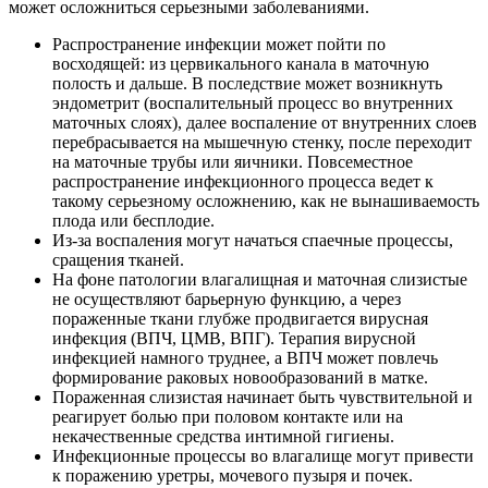
может осложниться серьезными заболеваниями.
Распространение инфекции может пойти по
восходящей: из цервикального канала в маточную
полость и дальше. В последствие может возникнуть
эндометрит (воспалительный процесс во внутренних
маточных слоях), далее воспаление от внутренних слоев
перебрасывается на мышечную стенку, после переходит
на маточные трубы или яичники. Повсеместное
распространение инфекционного процесса ведет к
такому серьезному осложнению, как не вынашиваемость
плода или бесплодие.
Из-за воспаления могут начаться спаечные процессы,
сращения тканей.
На фоне патологии влагалищная и маточная слизистые
не осуществляют барьерную функцию, а через
пораженные ткани глубже продвигается вирусная
инфекция (ВПЧ, ЦМВ, ВПГ). Терапия вирусной
инфекцией намного труднее, а ВПЧ может повлечь
формирование раковых новообразований в матке.
Пораженная слизистая начинает быть чувствительной и
реагирует болью при половом контакте или на
некачественные средства интимной гигиены.
Инфекционные процессы во влагалище могут привести
к поражению уретры, мочевого пузыря и почек.