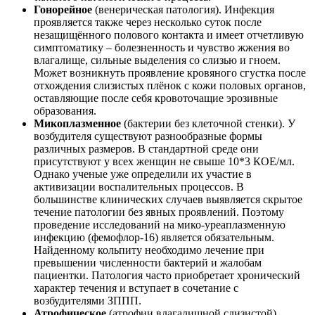
Гонорейное
(венерическая патология). Инфекция
проявляется также через несколько суток после
незащищённого полового контакта и имеет отчетливую
симптоматику – болезненность и чувство жжения во
влагалище, сильные выделения со слизью и гноем.
Может возникнуть проявление кровяного сгустка после
отхождения слизистых плёнок с кожи половых органов,
оставляющие после себя кровоточащие эрозивные
образования.
Микоплазменное
(бактерии без клеточной стенки). У
возбудителя существуют разнообразные формы
различных размеров. В стандартной среде они
присутствуют у всех женщин не свыше 10*3 КОЕ/мл.
Однако ученые уже определили их участие в
активизации воспалительных процессов. В
большинстве клинических случаев выявляется скрытое
течение патологии без явных проявлений. Поэтому
проведение исследований на мико-уреаплазменную
инфекцию (фемофлор-16) является обязательным.
Найденному кольпиту необходимо лечение при
превышении численности бактерий и жалобам
пациентки. Патология часто приобретает хронический
характер течения и вступает в сочетание с
возбудителями ЗППП.
Атрофическое
(атрофии влагалищной слизистой).