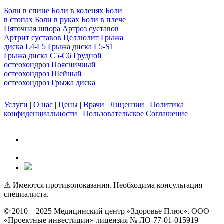
Боли в спине
Боли в коленях
Боли
в стопах
Боли в руках
Боли в плече
Пяточная шпора
Артроз суставов
Артрит суставов
Целлюлит
Грыжа
диска L4-L5
Грыжа диска L5-S1
Грыжа диска C5-C6
Грудной
остеохондроз
Поясничный
остеохондроз
Шейный
остеохондроз
Грыжа диска
Услуги
|
О нас
|
Цены
|
Врачи
|
Лицензии
|
Политика
конфиденциальности
|
Пользовательское Соглашение
⚠ Имеются противопоказания. Необходима консультация
специалиста.
© 2010—2025 Медицинский центр «Здоровье Плюс». ООО
«Проектные инвестиции» лицензия № ЛО-77-01-015919