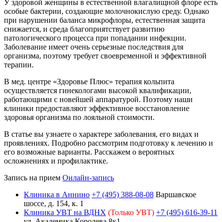
У здоровой женщины в естественной влагалищной флоре есть
особые бактерии, создающие молочнокислую среду. Однако
при нарушении баланса микрофлоры, естественная защита
снижается, и среда благоприятствует развитию
патологического процесса при попадании инфекции.
Заболевание имеет очень серьезные последствия для
организма, поэтому требует своевременной и эффективной
терапии.
В мед. центре «Здоровье Плюс» терапия кольпита
осуществляется гинекологами высокой квалификации,
работающими с новейшей аппаратурой. Поэтому наши
клиники предоставляют эффективное восстановление
здоровья организма по лояльной стоимости.
В статье вы узнаете о характере заболевания, его видах и
проявлениях. Подробно рассмотрим подготовку к лечению и
его возможные варианты. Расскажем о вероятных
осложнениях и профилактике.
Запись на прием
Онлайн-запись
Клиника в Аннино
+7 (495) 388-08-08
Варшавское
шоссе, д. 154, к. 1
Клиника УВТ на ВДНХ
(Только УВТ)
+7 (495) 616-39-11
ул. Академика Королева 8к1