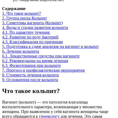
Содержание
1.
Что такое кольпит?
2.
Группа риска Кольпит
3.
Симптомы вагинита (Кольпит)
4.
Виды и стадии развития кольпита
4.1.
По характеру течения:
4.2.
Развитие по роду бактерий
4.3.
Классификация по причинам
5.
Подготовка к сдаче анализов на вагинит и кольпит
6.
Лечение кольпита
6.1.
Лекарственные средства при вагините
6.2.
Рекомендации на время лечения
6.3.
Физиотерапия при кольпите
7.
Прогноз и профилактические мероприятия
8.
Стоимость лечения кольпита
9.
Осложнения после кольпита
Что такое кольпит?
Вагинит (кольпит) — это патология влагалища
воспалительного характера, возникающая у множества
женщина. При выявлении у себя вагинита женщины чаще
всего обращаются к
гинекологу
для лечения. Это самая