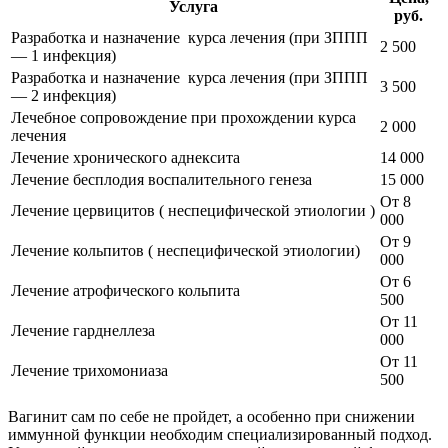
Услуга
руб.
Разработка и назначение курса лечения (при ЗППП
2 500
— 1 инфекция)
Разработка и назначение курса лечения (при ЗППП
3 500
— 2 инфекция)
Лечебное сопровождение при прохождении курса
2 000
лечения
Лечение хронического аднексита
14 000
Лечение бесплодия воспалительного генеза
15 000
От 8
Лечение цервицитов ( неспецифической этиологии )
000
От 9
Лечение кольпитов ( неспецифической этиологии)
000
От 6
Лечение атрофического кольпита
500
От 11
Лечение гарднеллеза
000
От 11
Лечение трихомониаза
500
Вагинит сам по себе не пройдет, а особенно при снижении
иммунной функции необходим специализированный подход.