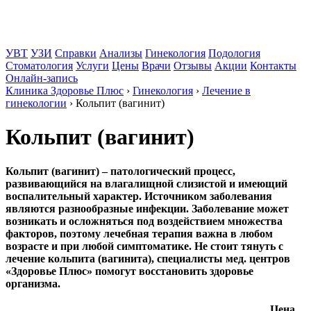
УВТ
УЗИ
Справки
Анализы
Гинекология
Подология
Стоматология
Услуги
Цены
Врачи
Отзывы
Акции
Контакты
Онлайн-запись
Клиника Здоровье Плюс
›
Гинекология
›
Лечение в
гинекологии
›
Кольпит (вагинит)
Кольпит (вагинит)
Кольпит (вагинит) – патологический процесс,
развивающийся на влагалищной слизистой и имеющий
воспалительный характер. Источником заболевания
являются разнообразные инфекции. Заболевание может
возникать и осложняться под воздействием множества
факторов, поэтому лечебная терапия важна в любом
возрасте и при любой симптоматике. Не стоит тянуть с
лечение кольпита (вагинита), специалисты мед. центров
«Здоровье Плюс» помогут восстановить здоровье
организма.
Цена,