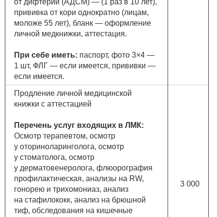
от дифтерии (АДСМ) — (1 раз в 10 лет),
прививка от кори однократно (лицам,
моложе 55 лет), бланк — оформление
личной медкнижки, аттестация.
При себе иметь:
паспорт, фото 3×4 —
1 шт, ФЛГ — если имеется, прививки —
если имеется.
Продление личной медицинской
книжки с аттестацией
Перечень услуг входящих в ЛМК:
Осмотр терапевтом, осмотр
у оториноларинголога, осмотр
у стоматолога, осмотр
у дерматовенеролога, флюорография
профилактическая, анализы на RW,
3 000
гонорею и трихомониаз, анализ
на стафилококк, анализ на брюшной
тиф, обследования на кишечные