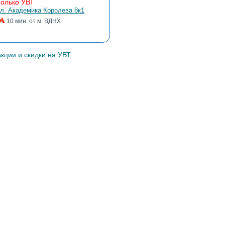
Только УВТ
л. Академика Королева 8к1
10 мин. от м. ВДНХ
Что лечит УВТ