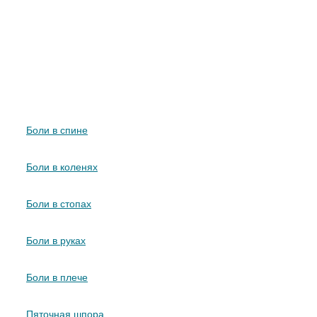
Что лечит УВТ
Боли в спине
Боли в коленях
Боли в стопах
Боли в руках
Боли в плече
Пяточная шпора