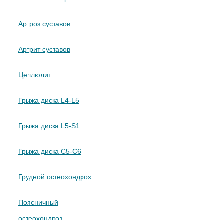
Артроз суставов
Артрит суставов
Целлюлит
Грыжа диска L4-L5
Грыжа диска L5-S1
Грыжа диска C5-C6
Грудной остеохондроз
Поясничный
остеохондроз