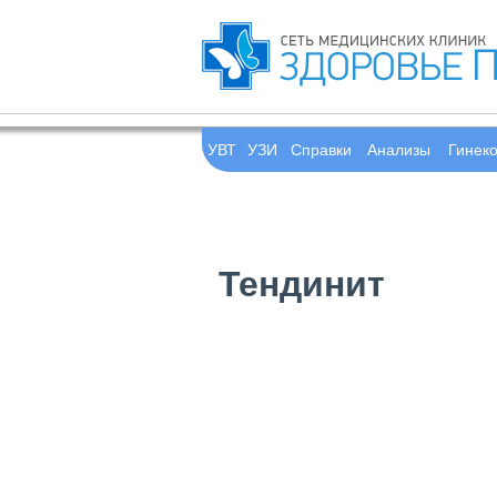
УВТ
УЗИ
Справки
Анализы
Гинек
Тендинит