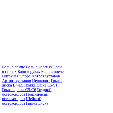
Боли в спине
Боли в коленях
Боли
в стопах
Боли в руках
Боли в плече
Пяточная шпора
Артроз суставов
Артрит суставов
Целлюлит
Грыжа
диска L4-L5
Грыжа диска L5-S1
Грыжа диска C5-C6
Грудной
остеохондроз
Поясничный
остеохондроз
Шейный
остеохондроз
Грыжа диска