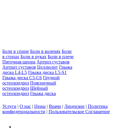
Боли в спине
Боли в коленях
Боли
в стопах
Боли в руках
Боли в плече
Пяточная шпора
Артроз суставов
Артрит суставов
Целлюлит
Грыжа
диска L4-L5
Грыжа диска L5-S1
Грыжа диска C5-C6
Грудной
остеохондроз
Поясничный
остеохондроз
Шейный
остеохондроз
Грыжа диска
Услуги
|
О нас
|
Цены
|
Врачи
|
Лицензии
|
Политика
конфиденциальности
|
Пользовательское Соглашение