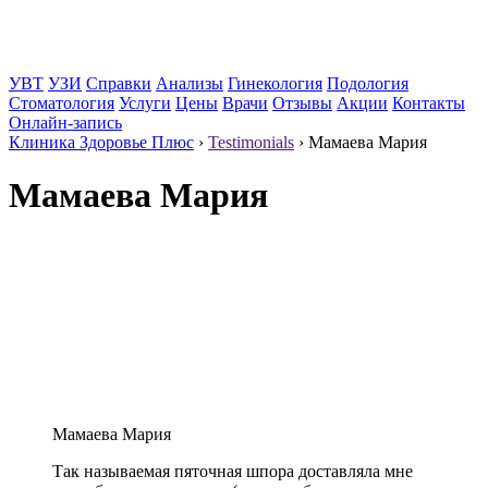
УВТ
УЗИ
Справки
Анализы
Гинекология
Подология
Стоматология
Услуги
Цены
Врачи
Отзывы
Акции
Контакты
Онлайн-запись
Клиника Здоровье Плюс
›
Testimonials
›
Мамаева Мария
Мамаева Мария
Мамаева Мария
Так называемая пяточная шпора доставляла мне