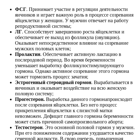
ФСГ
. Принимает участие в регуляции деятельности
яичников и играет важную роль в процессе созревания
яйцеклетки у женщин. У мужчин отвечает на работу
репродуктивной системы;
ЛГ
. Способствует завершению роста яйцеклетки и
обеспечивает ее выход из фолликула (овуляцию).
Оказывает непосредственное влияние на созревание
мужских половых клеток;
Пролактин
. Обеспечивает активную лактацию в
послеродовой период. Во время беременности
уменьшает выработку фолликулостимулирующего
гормона. Однако активное созревание этого гормона
может тормозить процесс зачатия;
Эстрогенный стероидный гормон
. Вырабатывается в
яичниках и оказывает воздействие на всю женскую
половую систему;
Прогестерон.
Выработка данного гормонапроисходит
после созревания яйцеклетки. Без него процесс
прикрепления яйцеклетки к слизистой матки
невозможен. Дефицит главного гормона беременности
может стать причиной самопроизвольного аборта;
Тестостерон
. Это основной половой гормон у мужчин.
При его пониженном содержании ухудшается качество
семенной жидкости. В свою очередь, повышенная