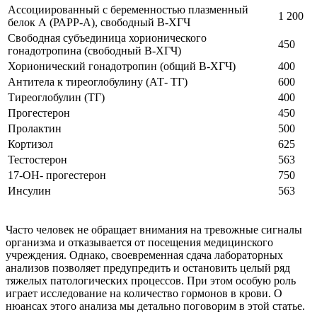
Ассоциированный с беременностью плазменный
1 200
белок А (РАРР-А), свободный В-ХГЧ
Свободная субъединица хорионического
450
гонадотропина (свободный В-ХГЧ)
Хорионический гонадотропин (общий В-ХГЧ)
400
Антитела к тиреоглобулину (АТ- ТГ)
600
Тиреоглобулин (ТГ)
400
Прогестерон
450
Пролактин
500
Кортизол
625
Тестостерон
563
17-ОН- прогестерон
750
Инсулин
563
Часто человек не обращает внимания на тревожные сигналы
организма и отказывается от посещения медицинского
учреждения. Однако, своевременная сдача лабораторных
анализов позволяет предупредить и остановить целый ряд
тяжелых патологических процессов. При этом особую роль
играет исследование на количество гормонов в крови. О
нюансах этого анализа мы детально поговорим в этой статье.