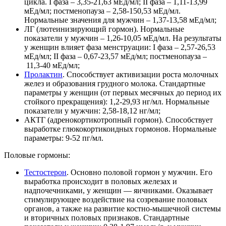
цикла. I фаза – 3,35-21,63 мЕд/мл; II фаза – 1,11-13,99
мЕд/мл; постменопауза – 2,58-150,53 мЕд/мл.
Нормальные значения для мужчин – 1,37-13,58 мЕд/мл;
ЛГ (лютеинизирующий гормон). Нормальные
показатели у мужчин – 1,26-10,05 мЕд/мл. На результаты
у женщин влияет фаза менструации: I фаза – 2,57-26,53
мЕд/мл; II фаза – 0,67-23,57 мЕд/мл; постменопауза –
11,3-40 мЕд/мл;
Пролактин
. Способствует активизации роста молочных
желез и образования грудного молока. Стандартные
параметры у женщин (от первых месячных до период их
стойкого прекращения): 1,2-29,93 нг/мл. Нормальные
показатели у мужчин: 2,58-18,12 нг/мл;
АКТГ (адренокортикотропный гормон). Способствует
выработке глюкокортикоидных гормонов. Нормальные
параметры: 9-52 пг/мл.
Половые гормоны:
Тестостерон
. Основно половой гормон у мужчин. Его
выработка происходит в половых железах и
надпочечниками, у женщин — яичниками. Оказывает
стимулирующее воздействие на созревание половых
органов, а также на развитие костно-мышечной системы
и вторичных половых признаков. Стандартные