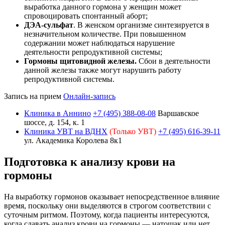
выработка данного гормона у женщин может
спровоцировать спонтанный аборт;
ДЭА-сульфат
. В женском организме синтезируется в
незначительном количестве. При повышенном
содержании может наблюдаться нарушение
деятельности репродуктивной системы;
Гормоны щитовидной железы.
Сбои в деятельности
данной железы также могут нарушить работу
репродуктивной системы.
Запись на прием
Онлайн-запись
Клиника в Аннино
+7 (495) 388-08-08
Варшавское
шоссе, д. 154, к. 1
Клиника УВТ на ВДНХ
(Только УВТ)
+7 (495) 616-39-11
ул. Академика Королева 8к1
Подготовка к анализу крови на
гормоны
На выработку гормонов оказывает непосредственное влияние
время, поскольку они выделяются в строгом соответствии с
суточным ритмом. Поэтому, когда пациенты интересуются,
когда сдавать анализ крови на гормоны — натощак или нет,