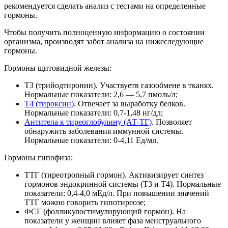
рекомендуется сделать анализ с тестами на определенные
гормоны.
Чтобы получить полноценную информацию о состоянии
организма, производят забот анализа на нижеследующие
гормоны.
Гормоны щитовидной железы:
Т3 (трийодтиронин). Участвуетв газообмене в тканях.
Нормальные показатели: 2,6 — 5,7 пмоль/л;
Т4 (тироксин)
. Отвечает за выработку белков.
Нормальные показатели: 0,7-1,48 нг/дл;
Антитела к тиреоглобулину (АТ-ТГ)
. Позволяет
обнаружить заболевания иммунной системы.
Нормальные показатели: 0-4,11 Ед/мл.
Гормоны гипофиза:
ТТГ (тиреотропный гормон). Активизирует синтез
гормонов эндокринной системы (Т3 и Т4). Нормальные
показатели: 0,4-4,0 мЕд/л. При повышении значений
ТТГ можно говорить гипотиреозе;
ФСГ (фолликулостимулирующий гормон). На
показатели у женщин влияет фаза менструального