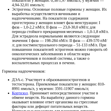
показатели у женщин: 0,38-1,97 нмоль/л, у мужчин —
4,94-32,01 нмоль/л;
Эстрогены. Основные половые гормоны у женщин. Их
выработка осуществляется яичниками и
надпочечниками. На показатели содержания
прогестерона у женщин влияет фаза менструации: I
фаза – 1,0-2,2 нМ/л; II фаза — 23,0-30,0 нМ/л; для
периода стойкого прекращения месячных – 1,0-1,8 нМ/л.
Для эстрадиола нормальными являются следующие
значения: I фаза — 198-284 пМ/л: II фаза — 439-570 пМ/
л; для постменструального периода – 51-133 пМ/л. При
повышении показателей эстрогенов можно говорить об
онкологических заболеваниях в области коры
надпочечников и половой системы, а также о
воспалительных процессах в печени.
Гормоны надпочечников:
ДЭА-с. Участвует в образованииэстрогенов и
тестостерона. Приемлемые показатели у женщин: 810-
8991 нмоль/л, у мужчин: 3591-11907 нмоль/л;
Кортизол
. Принимает непосредственное участие в
обмене веществ. На выработку данного гормона
оказывает влияние ответ организма на стрессовые
факторы или дефицит питательных веществ.
Нормальные показатели для пациентов детского