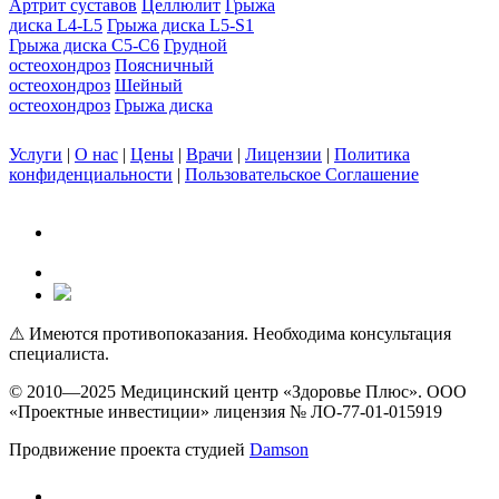
Артрит суставов
Целлюлит
Грыжа
диска L4-L5
Грыжа диска L5-S1
Грыжа диска C5-C6
Грудной
остеохондроз
Поясничный
остеохондроз
Шейный
остеохондроз
Грыжа диска
Услуги
|
О нас
|
Цены
|
Врачи
|
Лицензии
|
Политика
конфиденциальности
|
Пользовательское Соглашение
⚠ Имеются противопоказания. Необходима консультация
специалиста.
© 2010—2025 Медицинский центр «Здоровье Плюс». ООО
«Проектные инвестиции» лицензия № ЛО-77-01-015919
Продвижение проекта студией
Damson