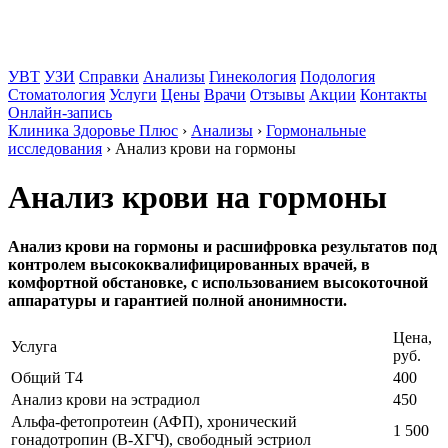
УВТ
УЗИ
Справки
Анализы
Гинекология
Подология
Стоматология
Услуги
Цены
Врачи
Отзывы
Акции
Контакты
Онлайн-запись
Клиника Здоровье Плюс
›
Анализы
›
Гормональные
исследования
›
Анализ крови на гормоны
Анализ крови на гормоны
Анализ крови на гормоны и расшифровка результатов под
контролем высококвалифицированных врачей, в
комфортной обстановке, с использованием высокоточной
аппаратуры и гарантией полной анонимности.
Цена,
Услуга
руб.
Общий Т4
400
Анализ крови на эстрадиол
450
Альфа-фетопротеин (АФП), хронический
1 500
гонадотропин (В-ХГЧ), свободный эстриол