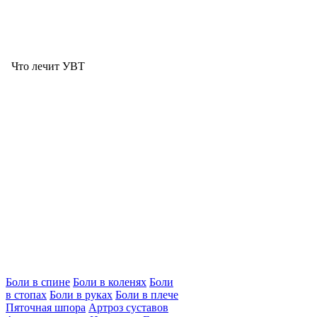
Что лечит УВТ
Боли в спине
Боли в коленях
Боли
в стопах
Боли в руках
Боли в плече
Пяточная шпора
Артроз суставов