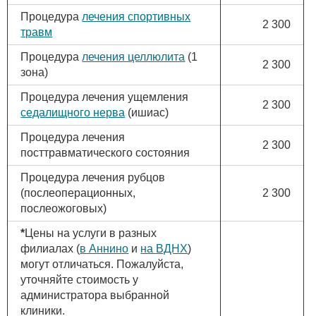
Процедура
лечения спортивных
2 300
травм
Процедура
лечения целлюлита
(1
2 300
зона)
Процедура лечения ущемления
2 300
седалищного нерва
(ишиас)
Процедура лечения
2 300
посттравматического состояния
Процедура лечения рубцов
(послеоперационных,
2 300
послеожоговых)
*
Цены на услуги в разных
филиалах (
в Аннино
и
на ВДНХ
)
могут отличаться. Пожалуйста,
уточняйте стоимость у
администратора выбранной
клиники.