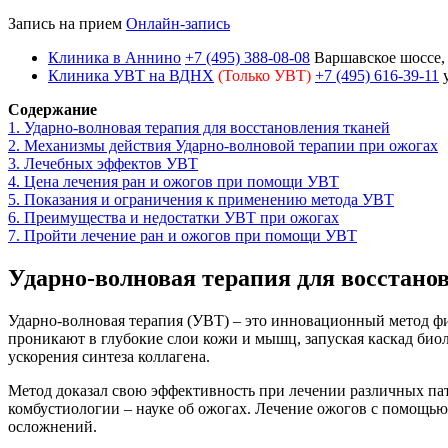
Запись на прием
Онлайн-запись
Клиника в Аннино
+7 (495) 388-08-08
Варшавское шоссе, д
Клиника УВТ на ВДНХ
(Только УВТ)
+7 (495) 616-39-11
Содержание
1.
Ударно-волновая терапия для восстановления тканей
2.
Механизмы действия Ударно-волновой терапии при ожогах
3.
Лечебных эффектов УВТ
4.
Цена лечения ран и ожогов при помощи УВТ
5.
Показания и ограничения к применению метода УВТ
6.
Преимущества и недостатки УВТ при ожогах
7.
Пройти лечение ран и ожогов при помощи УВТ
Ударно-волновая терапия для восстано
Ударно-волновая терапия (УВТ) – это инновационный метод ф
проникают в глубокие слои кожи и мышц, запуская каскад био
ускорения синтеза коллагена.
Метод доказал свою эффективность при лечении различных па
комбустиологии – науке об ожогах. Лечение ожогов с помощью
осложнений.