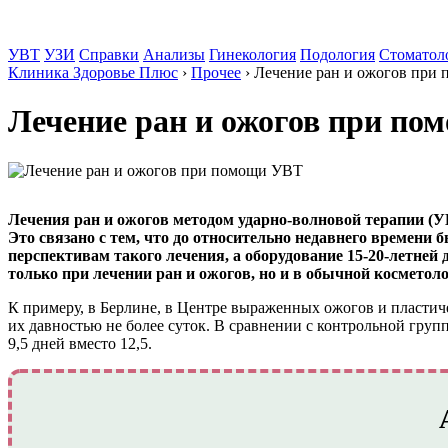
УВТ
УЗИ
Справки
Анализы
Гинекология
Подология
Стоматол
Клиника Здоровье Плюс
›
Прочее
›
Лечение ран и ожогов при
Лечение ран и ожогов при п
Лечения ран и ожогов методом ударно-волновой терапии (У
Это связано с тем, что до относительно недавнего времени 
перспективам такого лечения, а оборудование 15-20-летней 
только при лечении ран и ожогов, но и в обычной косметоло
К примеру, в Берлине, в Центре выраженных ожогов и пласти
их давностью не более суток. В сравнении с контрольной гру
9,5 дней вместо 12,5.