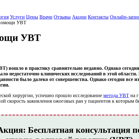
огия
Услуги
Цены
Врачи
Отзывы
Акции
Контакты
Онлайн-запи
 помощи УВТ
омощи УВТ
ВТ) вошло в практику сравнительно недавно. Однако сегодня
было недостаточно клинических исследований в этой области. 
давности было далеко от совершенства. Однако сегодня все и
гии.
ческой хирургии, успешно прошло исследование
метода УВТ
на г
ппой скорость заживления ожоговых ран у пациентов к которым
Акция: Бесплатная консультация п