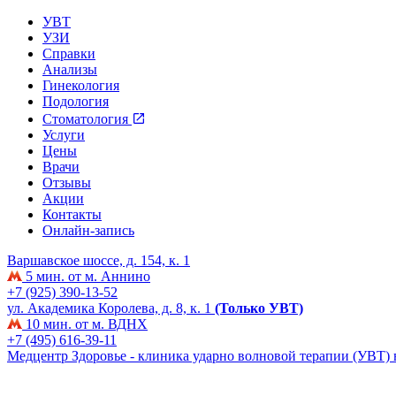
УВТ
УЗИ
Справки
Анализы
Гинекология
Подология
Стоматология
Услуги
Цены
Врачи
Отзывы
Акции
Контакты
Онлайн-запись
Варшавское шоссе, д. 154, к. 1
5 мин. от м. Аннино
+7 (925) 390-13-52
ул. Академика Королева, д. 8, к. 1
(Только УВТ)
10 мин. от м. ВДНХ
+7 (495) 616-39-11
Медцентр Здоровье - клиника ударно волновой терапии (УВТ)