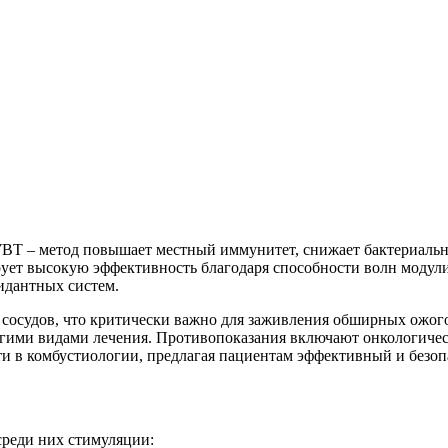
УВТ – метод повышает местный иммунитет, снижает бактериальн
рует высокую эффективность благодаря способности волн модули
идантных систем.
 сосудов, что критически важно для заживления обширных ожог
угими видами лечения. Противопоказания включают онкологичес
и в комбустиологии, предлагая пациентам эффективный и безоп
среди них стимуляции: