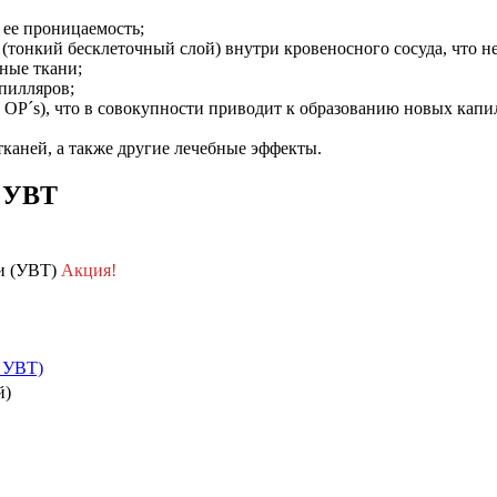
 ее проницаемость;
(тонкий бесклеточный слой) внутри кровеносного сосуда, что 
ные ткани;
апилляров;
 OP´s), что в совокупности приводит к образованию новых капи
тканей, а также другие лечебные эффекты.
и УВТ
ии (УВТ)
Акция!
м УВТ)
й)