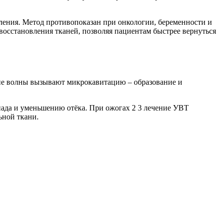
ления. Метод противопоказан при онкологии, беременности и
сстановления тканей, позволяя пациентам быстрее вернуться
кие волны вызывают микрокавитацию – образование и
пада и уменьшению отёка. При ожогах 2 3 лечение УВТ
ьной ткани.