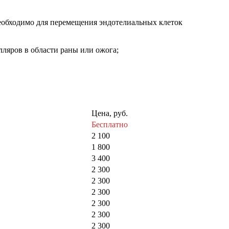
необходимо для перемещения эндотелиальных клеток
лляров в области раны или ожога;
Цена, руб.
Бесплатно
2 100
1 800
3 400
2 300
2 300
2 300
2 300
2 300
2 300