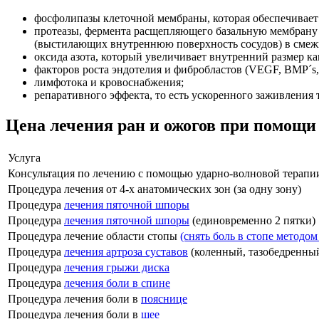
фосфолипазы клеточной мембраны, которая обеспечивает
протеазы, фермента расщепляющего базальную мембрану 
(выстилающих внутреннюю поверхность сосудов) в смеж
оксида азота, который увеличивает внутренний размер к
факторов роста эндотелия и фибробластов (VEGF, BMP´s,
лимфотока и кровоснабжения;
репаративного эффекта, то есть ускоренного заживления 
Цена лечения ран и ожогов при помощ
Услуга
Консультация по лечению с помощью ударно-волновой терап
Процедура лечения от 4-х анатомических зон (за одну зону)
Процедура
лечения пяточной шпоры
Процедура
лечения пяточной шпоры
(единовременно 2 пятки)
Процедура лечение области стопы
(снять боль в стопе методо
Процедура
лечения артроза суставов
(коленный, тазобедренны
Процедура
лечения грыжи диска
Процедура
лечения боли в спине
Процедура лечения боли в
пояснице
Процедура лечения боли в
шее