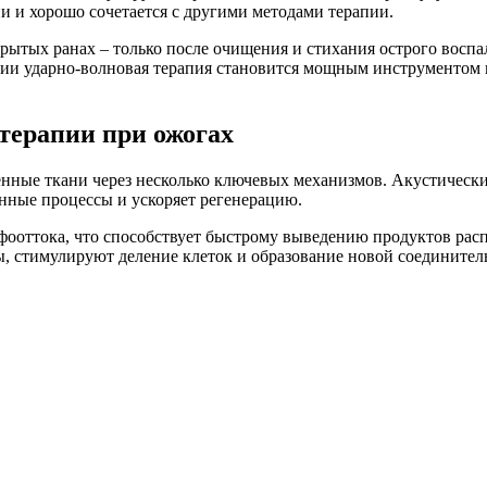
и и хорошо сочетается с другими методами терапии.
рытых ранах – только после очищения и стихания острого воспа
и ударно-волновая терапия становится мощным инструментом во
терапии при ожогах
дённые ткани через несколько ключевых механизмов. Акустичес
нные процессы и ускоряет регенерацию.
фооттока, что способствует быстрому выведению продуктов рас
, стимулируют деление клеток и образование новой соединител