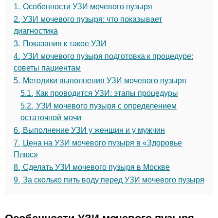
1.
Особенности УЗИ мочевого пузыря
2.
УЗИ мочевого пузыря: что показывает
диагностика
3.
Показания к такое УЗИ
4.
УЗИ мочевого пузыря подготовка к процедуре:
советы пациентам
5.
Методики выполнения УЗИ мочевого пузыря
5.1.
Как проводится УЗИ: этапы процедуры
5.2.
УЗИ мочевого пузыря с определением
остаточной мочи
6.
Выполнение УЗИ у женщин и у мужчин
7.
Цена на УЗИ мочевого пузыря в «Здоровье
Плюс»
8.
Сделать УЗИ мочевого пузыря в Москве
9.
За сколько пить воду перед УЗИ мочевого пузыря