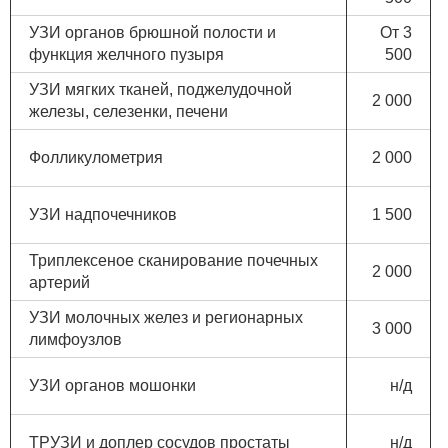
УЗИ органов брюшной полости и
От 3
функция желчного пузыря
500
УЗИ мягких тканей, поджелудочной
2 000
железы, селезенки, печени
Фолликулометрия
2 000
УЗИ надпочечников
1 500
Триплексеное сканирование почечных
2 000
артерий
УЗИ молочных желез и регионарных
3 000
лимфоузлов
УЗИ органов мошонки
н/д
ТРУЗИ и доплер сосудов простаты
н/д