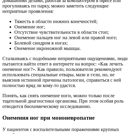
домашними делами, работая за компьютером в офисе или
прогуливаясь по парку, можно заметить следующие
неприятные проявления:
Тяжесть в области нижних конечностей;
Онемение ног;
Отсутствие чувствительности в области стоп;
Онемение пальцев ног на левой или правой ноге;
Болевой синдром в ногах;
Онемение икроножной мышцы.
Сталкиваясь с подобными неприятными ощущениями, люди
пытаются найти ответ в интернете на вопрос: «Как лечить
онемение ног?». Как правило, пользователи рекомендуют
использовать специальные отвары, мази и гели, но, не
выяснив истинной причины патологии, справиться с ней
полностью вряд ли кому-то удастся.
Понять, как снять онемение ноги, можно только после
тщательной диагностики организма. При этом особая роль
отводится биохимическому исследованию.
Онемения ног при мононевропатие
У пациентов с воспалительными поражениями крупных