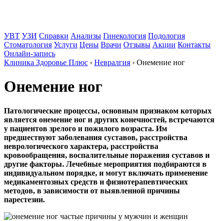
УВТ
УЗИ
Справки
Анализы
Гинекология
Подология
Стоматология
Услуги
Цены
Врачи
Отзывы
Акции
Контакты
Онлайн-запись
Клиника Здоровье Плюс
›
Невралгия
›
Онемение ног
Онемение ног
Патологические процессы, основным признаком которых
является
онемение ног и других
конечностей, встречаются
у пациентов зрелого и пожилого возраста. Им
предшествуют заболевания суставов, расстройства
неврологического характера, расстройства
кровообращения, воспалительные поражения суставов и
другие факторы. Лечебные мероприятия подбираются в
индивидуальном порядке, и могут включать применение
медикаментозных средств и физиотерапевтических
методов, в зависимости от выявленной причины
парестезии.