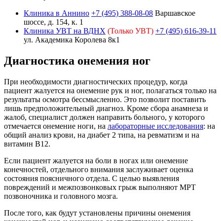
Клиника в Аннино
+7 (495) 388-08-08
Варшавское
шоссе, д. 154, к. 1
Клиника УВТ на ВДНХ
(Только УВТ)
+7 (495) 616-39-11
ул. Академика Королева 8к1
Диагностика онемения ног
При необходимости диагностических процедур, когда
пациент жалуется на онемение рук и ног, полагаться только на
результаты осмотра бессмысленно. Это позволит поставить
лишь предположительный диагноз. Кроме сбора анамнеза и
жалоб, специалист должен направить больного, у которого
отмечается онемение ноги, на
лабораторные исследования
: на
общий анализ крови, на диабет 2 типа, на ревматизм и на
витамин B12.
Если пациент жалуется на боли в ногах или онемение
конечностей, отдельного внимания заслуживает оценка
состояния поясничного отдела. С целью выявления
повреждений и межпозвонковых грыж выполняют МРТ
позвоночника и головного мозга.
После того, как будут установлены причины онемения