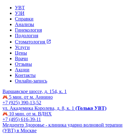
УВТ
УЗИ
Справки
Анализы
Гинекология
Подология
Стоматология
Услуги
Цены
Врачи
Отзывы
Акции
Контакты
Онлайн-запись
Варшавское шоссе, д. 154, к. 1
5 мин. от м. Аннино
+7 (925) 390-13-52
ул. Академика Королева, д. 8, к. 1
(Только УВТ)
10 мин. от м. ВДНХ
+7 (495) 616-39-11
Медцентр Здоровье - клиника ударно волновой терапии
(УВТ) в Москве