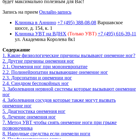
будет максимально полезным для Вас!
Запись на прием
Онлайн-запись
Клиника в Аннино
+7 (495) 388-08-08
Варшавское
шоссе, д. 154, к. 1
Клиника УВТ на ВДНХ
(Только УВТ)
+7 (495) 616-39-11
ул. Академика Королева 8к1
Содержание
1.
Какие физиологические причины вызывают онемение ног?
2.
Другие причины онемения ног
2.1.
Онемения ног при мононевропатие
2.2.
Полинейропатии вызывающие онемение ног
2.3.
Дорсопатии и онемении ног
2.4.
Синдром беспокойных ног
3.
Заболевания нервной системы которые вызывают онемение
ног
4.
Заболевания сосудов которые также могут вызвать
онемение ног
5.
Диагностика онемения ног
6.
Лечение онемения ног
7.
Метод УВТ чтобы снять онемение ноги при грыже
позвоночника
8.
Народные средства если онемели ноги