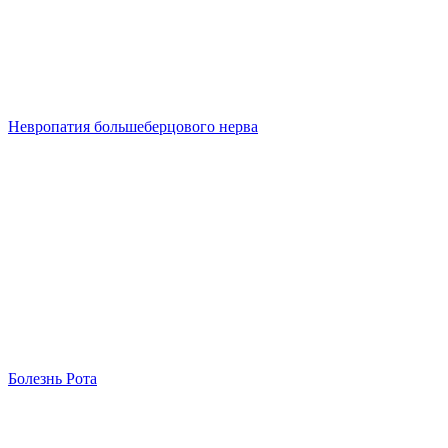
Невропатия большеберцового нерва
Болезнь Рота