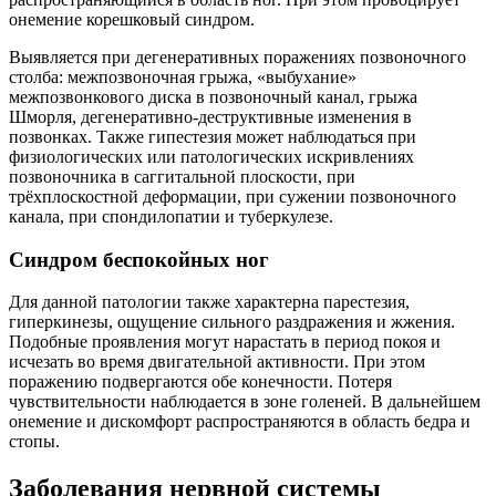
онемение корешковый синдром.
Выявляется при дегенеративных поражениях позвоночного
столба: межпозвоночная грыжа, «выбухание»
межпозвонкового диска в позвоночный канал, грыжа
Шморля, дегенеративно-деструктивные изменения в
позвонках. Также гипестезия может наблюдаться при
физиологических или патологических искривлениях
позвоночника в саггитальной плоскости, при
трёхплоскостной деформации, при сужении позвоночного
канала, при спондилопатии и туберкулезе.
Синдром беспокойных ног
Для данной патологии также характерна парестезия,
гиперкинезы, ощущение сильного раздражения и жжения.
Подобные проявления могут нарастать в период покоя и
исчезать во время двигательной активности. При этом
поражению подвергаются обе конечности. Потеря
чувствительности наблюдается в зоне голеней. В дальнейшем
онемение и дискомфорт распространяются в область бедра и
стопы.
Заболевания нервной системы